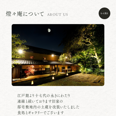
燈々庵について
ABOUT US
江戸期より十七代の永きにわたり
連綿と続いております旧家の
邸宅敷地内の土蔵を改装いたしました
食処とギャラリーでございます