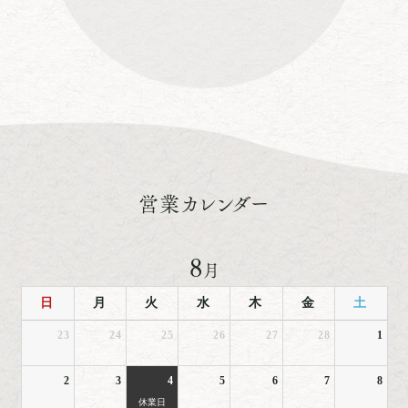
営業カレンダー
8
月
日
月
火
水
木
金
土
23
24
25
26
27
28
1
2
3
4
5
6
7
8
休業日