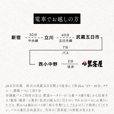
電車でお越しの方
JR五日市線 終点の武蔵五日市駅より徒歩にて約2km・25～30分。タク
シー、路線バスにて約７分
※路線バスご利用の方は、駅前ロータリーの「1番バス乗り場」から出発す
る「数馬・藤倉・上養沢・払沢の滝入口」行きのいずれかのバスにお乗りい
ただき、駅から6個目のバス停「西小中野（にしこなかの）」で降車してくださ
い。バスの進行方向前方に、当店の「黒茶屋」の看板が見えます。