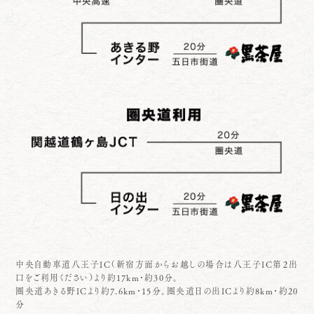
中央自動車道八王子IC（新宿方面からお越しの場合は八王子IC第２出
口をご利用ください）より約17km・約30分。
圏央道あきる野ICより約7.6km・15分。圏央道日の出ICより約8km・約20
分