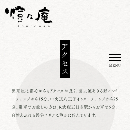
アクセス
MENU
黒茶屋は都心からもアクセスが良く、圏央道あきる野インタ
ーチェンジから
1
5
分。中央道八王子インターチェンジから
2
5
分。電車でお越しの方は
J
R
武蔵五日市駅からお車で
5
分。
自然あふれる渓谷エリアに静かに佇んでいます。