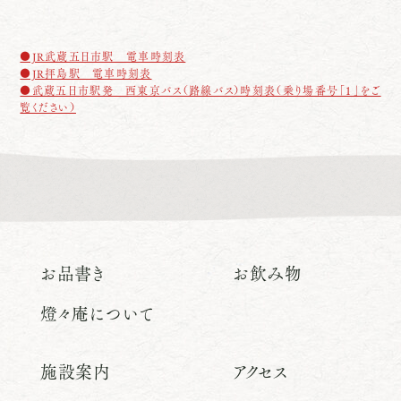
●JR武蔵五日市駅 電車時刻表
●JR拝島駅 電車時刻表
●武蔵五日市駅発 西東京バス（路線バス）時刻表（乗り場番号「１」をご
覧ください）
お品書き
お飲み物
燈々庵について
施設案内
アクセス