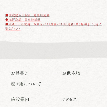
●JR武蔵五日市駅 電車時刻表
●JR拝島駅 電車時刻表
●武蔵五日市駅発 西東京バス（路線バス）時刻表（乗り場番号「１」をご
覧ください）
お品書き
お飲み物
燈々庵について
施設案内
アクセス