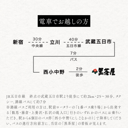
電車でお越しの方
JR五日市線 終点の武蔵五日市駅より徒歩にて約2km・25～30分。タク
シー、路線バスにて約７分
※路線バスご利用の方は、駅前ロータリーの「1番バス乗り場」から出発す
る「数馬・藤倉・上養沢・払沢の滝入口」行きのいずれかのバスにお乗りい
ただき、駅から6個目のバス停「西小中野（にしこなかの）」で降車してくださ
い。バスの進行方向前方に、当店の「黒茶屋」の看板が見えます。