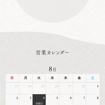
営業カレンダー
8
月
日
月
火
水
木
金
土
23
24
25
26
27
28
1
2
3
4
5
6
7
8
休業日