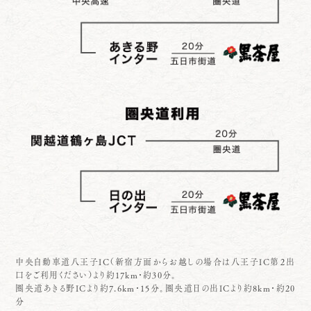
中央自動車道八王子IC（新宿方面からお越しの場合は八王子IC第２出
口をご利用ください）より約17km・約30分。
圏央道あきる野ICより約7.6km・15分。圏央道日の出ICより約8km・約20
分