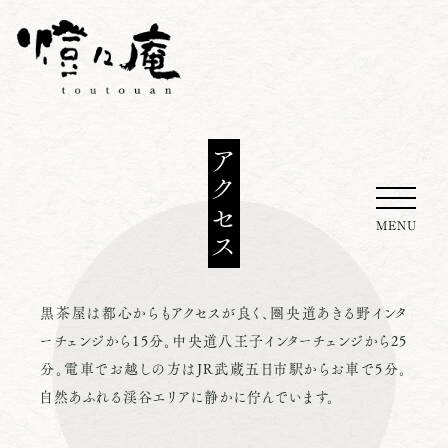
アクセス
MENU
黒茶屋は都心からもアクセスが良く、圏央道あきる野インタ
ーチェンジから
1
5
分。中央道八王子インターチェンジから
2
5
分。電車でお越しの方は
J
R
武蔵五日市駅からお車で
5
分。
自然あふれる渓谷エリアに静かに佇んでいます。