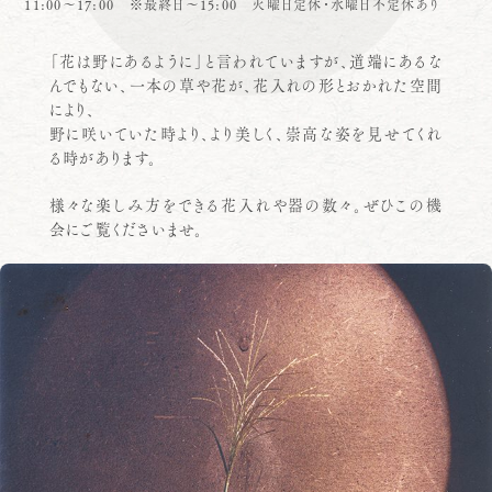
11:00～17:00 ※最終日～15:00 火曜日定休・水曜日不定休あり
「花は野にあるように」と言われていますが、道端にあるな
んでもない、一本の草や花が、花入れの形とおかれた空間
により、
野に咲いていた時より、より美しく、崇高な姿を見せてくれ
る時があります。
様々な楽しみ方をできる花入れや器の数々。ぜひこの機
会にご覧くださいませ。