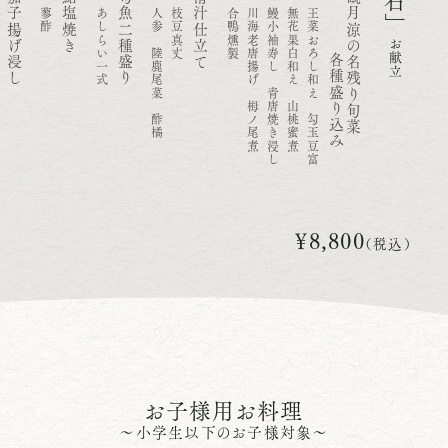
茄子揚げ浸し
鮎塩焼き
旬魚二種盛り
清汁仕立て
各種盛り込み
観月涼の名残り旬菜
寺
蓼酢
あしらい一式
人参 陸鹿尾菜 酢橘
枝豆真丈
合鴨燻製
川海老唐揚げ 栂ノ尾煮
鰻小袖寿し 青唐焼き浸し
無花果白和え 山桃蜜煮
王菜おろし和え 勾玉豆富
お献立
す
¥8,800
（税込）
お子様用お料理
～小学生以下のお子様対象～