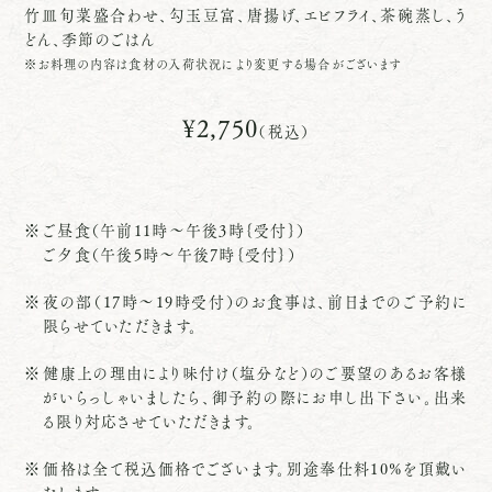
竹皿旬菜盛合わせ、勾玉豆富、唐揚げ、エビフライ、茶碗蒸し、う
どん、季節のごはん
※お料理の内容は食材の入荷状況により変更する場合がございます
¥2,750
（税込）
ご昼食（午前11時～午後3時｛受付｝）
ご夕食（午後5時～午後7時｛受付｝）
夜の部（17時～19時受付）のお食事は、前日までのご予約に
限らせていただきます。
健康上の理由により味付け（塩分など）のご要望のあるお客様
がいらっしゃいましたら、御予約の際にお申し出下さい。出来
る限り対応させていただきます。
価格は全て税込価格でございます。別途奉仕料10%を頂戴い