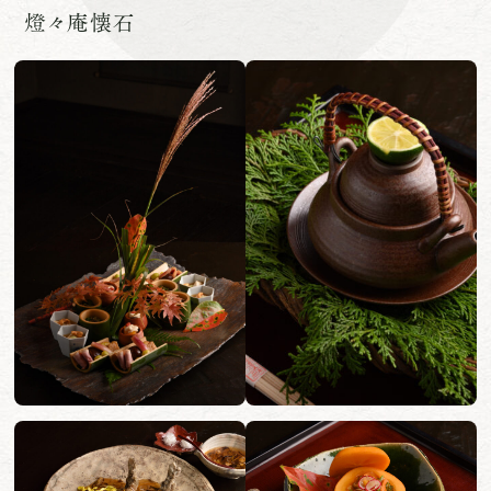
燈々庵懐石